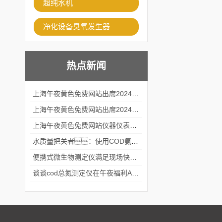
超纯水机
净化设备臭氧发生器
热点新闻
上海午夜黄色免费网站出席2024黑龙江仪商年度峰会
上海午夜黄色免费网站出席2024年第六届华南科学仪器联盟大学堂行业年会
上海午夜黄色免费网站仪器仪表有限公司参加2024 广东生物医学工程学会精密仪器分会
水质量把关者：使用COD氨氮快速测定仪确保安全标准
便携式微生物测定仪满足现场快速检测的需求
谈谈cod总氮测定仪在午夜福利APPAV女优中的应用案例