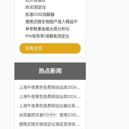
红外测油仪
BOD测定仪
标准COD消解器
便携式微生物国产成人精品午
夜福利APP
单参数重金属水质分析仪
PH/电导率/溶解氧测定仪
查看全部
热点新闻
上海午夜黄色免费网站出席2024黑龙江仪商年度峰会
上海午夜黄色免费网站出席2024年第六届华南科学仪器联盟大学堂行业年会
上海午夜黄色免费网站仪器仪表有限公司参加2024 广东生物医学工程学会精密仪器分会
水质量把关者：使用COD氨氮快速测定仪确保安全标准
便携式微生物测定仪满足现场快速检测的需求