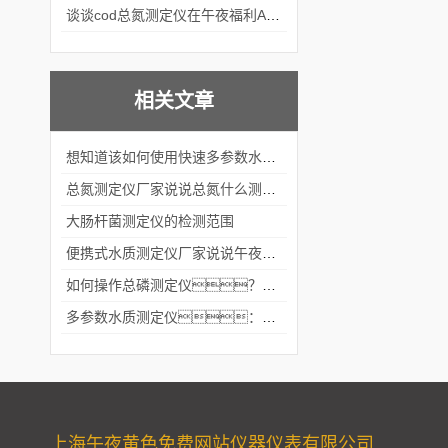
谈谈cod总氮测定仪在午夜福利APPAV女优中的应用案例
相关文章
想知道该如何使用快速多参数水质测定仪就不要错过本篇
总氮测定仪厂家说说总氮什么测定的
大肠杆菌测定仪的检测范围
便携式水质测定仪厂家说说午夜福利APPAV女优样品要遵循什么原则
如何操作总磷测定仪？看完本篇就知道了
多参数水质测定仪：使用多参数水质测定仪应该注意些什么呢？
上海午夜黄色免费网站仪器仪表有限公司