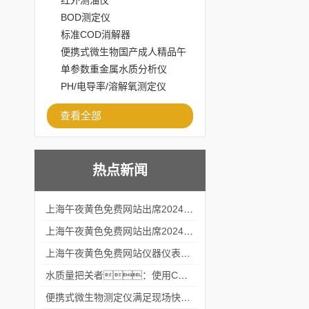
红外测油仪
BOD测定仪
标准COD消解器
便携式微生物国产成人精品午
夜福利APP
单参数重金属水质分析仪
PH/电导率/溶解氧测定仪
查看全部
热点新闻
上海午夜黄色免费网站出席2024黑龙江仪商年度峰会
上海午夜黄色免费网站出席2024年第六届华南科学仪器联盟大学堂行业年会
上海午夜黄色免费网站仪器仪表有限公司参加2024 广东生物医学工程学会精密仪器分会
水质量把关者：使用COD氨氮快速测定仪确保安全标准
便携式微生物测定仪满足现场快速检测的需求