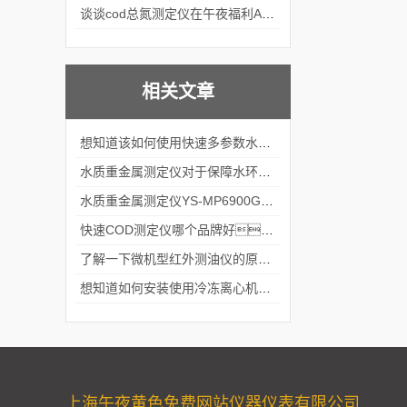
谈谈cod总氮测定仪在午夜福利APPAV女优中的应用案例
相关文章
想知道该如何使用快速多参数水质测定仪就不要错过本篇
水质重金属测定仪对于保障水环境和食品安全至关重要
水质重金属测定仪YS-MP6900G的主要检测原理，你了解吗
快速COD测定仪哪个品牌好？
了解一下微机型红外测油仪的原理及特点吧
想知道如何安装使用冷冻离心机？看看这些吧
上海午夜黄色免费网站仪器仪表有限公司