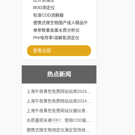
红外测油仪
BOD测定仪
标准COD消解器
便携式微生物国产成人精品午
夜福利APP
单参数重金属水质分析仪
PH/电导率/溶解氧测定仪
查看全部
热点新闻
上海午夜黄色免费网站出席2024黑龙江仪商年度峰会
上海午夜黄色免费网站出席2024年第六届华南科学仪器联盟大学堂行业年会
上海午夜黄色免费网站仪器仪表有限公司参加2024 广东生物医学工程学会精密仪器分会
水质量把关者：使用COD氨氮快速测定仪确保安全标准
便携式微生物测定仪满足现场快速检测的需求