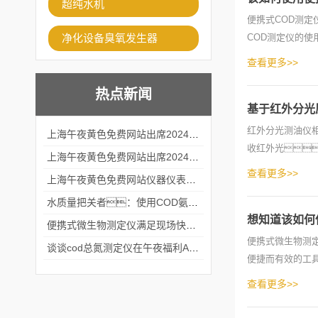
超纯水机
便携式COD测定仪
净化设备臭氧发生器
COD测定仪的
操作和维护
查看更多>>
热点新闻
基于红外分光
红外分光测油仪
上海午夜黄色免费网站出席2024黑龙江仪商年度峰会
收红外光
上海午夜黄色免费网站出席2024年第六届华南科学仪器联盟大学堂行业年会
采用红外分光光度
查看更多>>
上海午夜黄色免费网站仪器仪表有限公司参加2024 广东生物医学工程学会精密仪器分会
水质量把关者：使用COD氨氮快速测定仪确保安全标准
想知道该如何
便携式微生物测定仪满足现场快速检测的需求
便携式微生物测
谈谈cod总氮测定仪在午夜福利APPAV女优中的应用案例
便捷而有效的工
先，准备工
查看更多>>