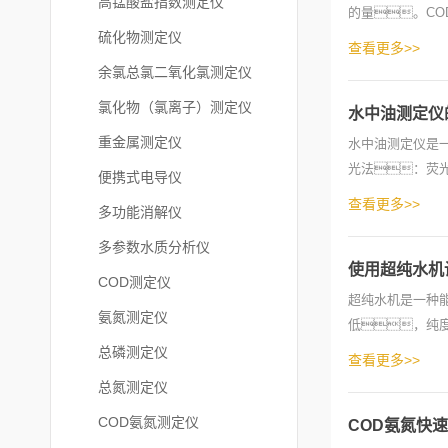
高锰酸盐指数测定仪
的量。C
硫化物测定仪
计测量方法等
查看更多>>
余氯总氯二氧化氯测定仪
氯化物（氯离子）测定仪
水中油测定仪
重金属测定仪
水中油测定仪是
光法：荧
便携式电导仪
度与水中油分子的
查看更多>>
多功能消解仪
多参数水质分析仪
使用超纯水机
COD测定仪
超纯水机是一种
氨氮测定仪
低，纯
等物质
总磷测定仪
查看更多>>
总氮测定仪
COD氨氮测定仪
COD氨氮快