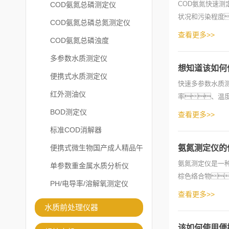
COD氨氮快速
COD氨氮总磷测定仪
状况和污染程度
COD氨氮总磷总氮测定仪
水中有机物含量高
查看更多>>
COD氨氮总磷浊度
多参数水质测定仪
想知道该如何
便携式水质测定仪
快速多参数水质
红外测油仪
率、温
作：a.
BOD测定仪
查看更多>>
标准COD消解器
便携式微生物国产成人精品午
氨氮测定仪的
氨氮测定仪是一
夜福利APP
单参数重金属水质分析仪
棕色络合物
PH/电导率/溶解氧测定仪
1、使用方法
查看更多>>
水质前处理仪器
该如何使用便